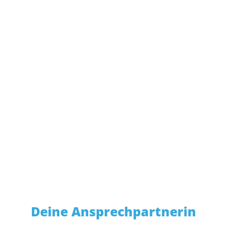
Nadine Schönbach
Opmünder Weg 76
59494 Soest
Telefon: 02921 3648-0
Telefax: 02921 3648-99
bewerbung@mail.muenstermann.de
Deine Ansprechpartnerin